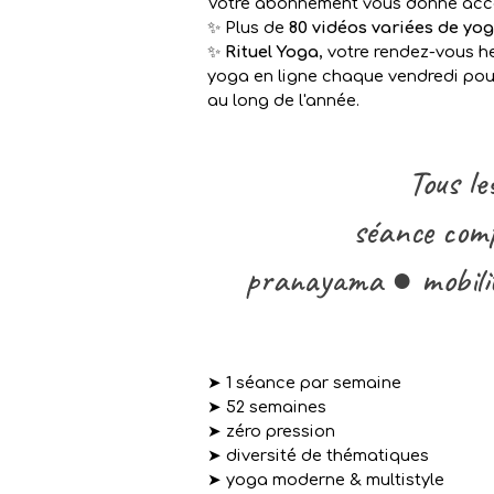
Votre abonnement vous donne accè
✨ Plus de
80 vidéos variées de yo
✨
Rituel Yoga
, votre rendez-vous 
yoga en ligne chaque vendredi pour
au long de l'année.
T
ous l
séance comp
pranayama ● mobili
➤ 1 séance par semaine
➤ 52 semaines
➤ zéro pression
➤ diversité de thématiques
➤
yoga moderne & multistyle