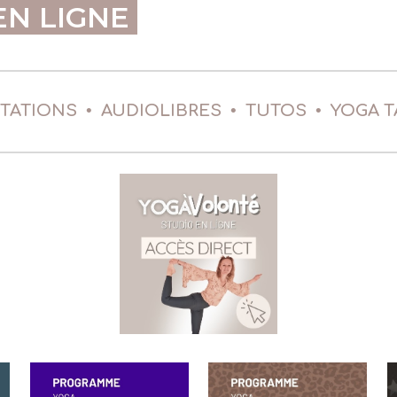
EN LIGNE
•
•
•
ITATIONS
AUDIOLIBRES
TUTOS
YOGA T