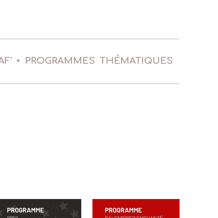
•
AF'
PROGRAMMES
THÉMA
TIQ
UES