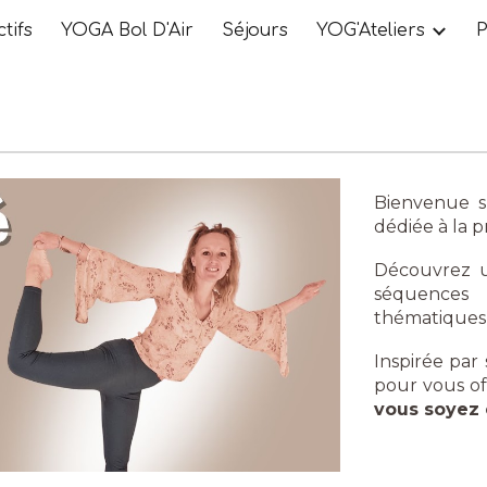
tifs
YOGA Bol D'Air
Séjours
YOG'Ateliers
P
ip to main content
Skip to navigat
Bienvenue 
dédiée à la 
Découvrez u
séquences
thématiques, 
Inspirée par
pour vous of
vous soyez 